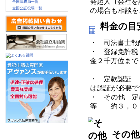
発起人（会社を
全国法務局一覧
全国公証役場一覧
の場合も相談を
料金の目
・ 司法書士報
・ 登録免許
金２千万位まで
５７，
・ 定款認証
は認証が必要で
・ その他 定
等 約３，０
その他