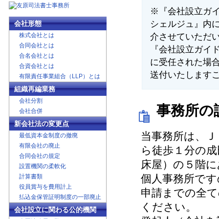
※『会社設立ガ
シェルジュ』内
会社形態
株式会社とは
介させていただ
合同会社とは
『会社設立ガイ
合名会社とは
に受任された場
合資会社とは
送付いたします
有限責任事業組合（LLP）とは
組織再編業務
会社分割
事務所の
会社合併
新会社法の変更点
当事務所は、Ｊ
最低資本金制度の撤廃
有限会社の廃止
ら徒歩１分の成
合同会社の規定
床屋）の５階に
設置機関の柔軟化
計算書類
個人事務所です
役員賞与を費用計上
申請までの全て
払込金保管証明制度の一部廃止
ください。
会社設立に関わる公的機関