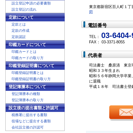
設立登記申請の必要書類
東京都新宿区百人町１
設立登記の流れ
図
定款について
定款とは
電話番号
定款の作成
03-6404-
TEL：
定款認証
FAX： 03-3371-8055
印鑑カードについて
印鑑カードとは
代表者
印鑑カードの取り方
司法書士 桑原清 東京
印鑑登録証明書について
昭和３３年生まれ
印鑑登録証明書とは
昭和５６年静岡大学卒業
印鑑登録証明書の取り方
に退職
登記簿謄本について
平成１８年 司法書士登
登記簿謄本の種類
登記簿謄本の取り方
設立後の提出書類と許認可
税務署に提出する書類
役場などに提出する書類
会社設立後の許認可