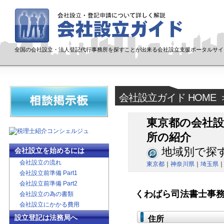
全国の会社設立・法人登記代行事務所を探すことが出来る会社設立支援ポータルサイ
会社設立ガイド HOME
東京都の会社
所の紹介
地域別で探
会社設立を始めるには
会社設立の流れ
東京都
｜
神奈川県
｜
埼玉県
会社設立前準備 Part1
会社設立前準備 Part2
くわばら司法書士事
会社設立の為の書類
会社設立にかかる費用
設立登記は法務局へ
住所