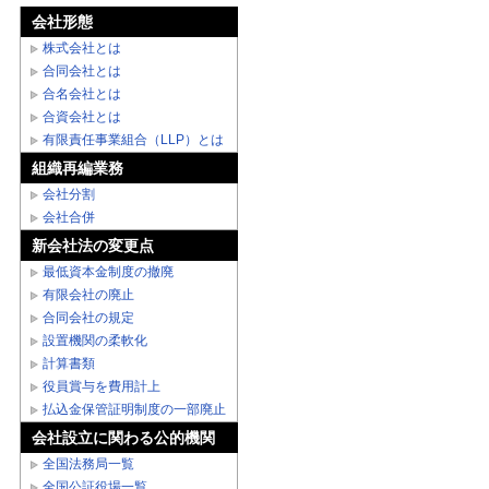
会社形態
株式会社とは
合同会社とは
合名会社とは
合資会社とは
有限責任事業組合（LLP）とは
組織再編業務
会社分割
会社合併
新会社法の変更点
最低資本金制度の撤廃
有限会社の廃止
合同会社の規定
設置機関の柔軟化
計算書類
役員賞与を費用計上
払込金保管証明制度の一部廃止
会社設立に関わる公的機関
全国法務局一覧
全国公証役場一覧