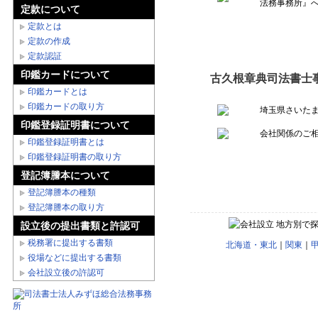
法務事務所』
定款について
定款とは
定款の作成
定款認証
印鑑カードについて
古久根章典司法書士
印鑑カードとは
印鑑カードの取り方
埼玉県さいたま
印鑑登録証明書について
会社関係のご
印鑑登録証明書とは
印鑑登録証明書の取り方
登記簿謄本について
登記簿謄本の種類
登記簿謄本の取り方
地方別で
設立後の提出書類と許認可
税務署に提出する書類
北海道・東北
｜
関東
｜
役場などに提出する書類
会社設立後の許認可