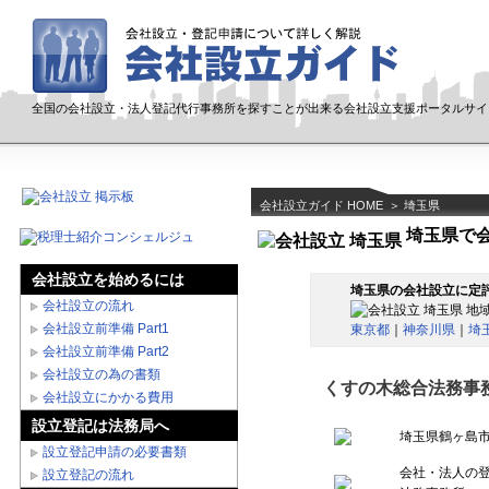
全国の会社設立・法人登記代行事務所を探すことが出来る会社設立支援ポータルサイ
会社設立ガイド HOME
＞ 埼玉県
埼玉県
で
会社設立を始めるには
埼玉県の会社設立に定
会社設立の流れ
地
会社設立前準備 Part1
東京都
｜
神奈川県
｜
埼
会社設立前準備 Part2
会社設立の為の書類
くすの木総合法務事
会社設立にかかる費用
設立登記は法務局へ
埼玉県鶴ヶ島市富
設立登記申請の必要書類
会社・法人の
設立登記の流れ