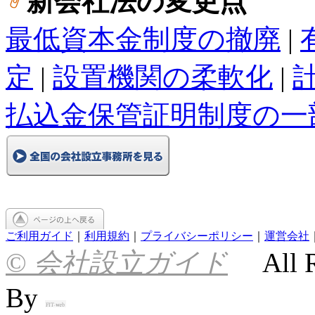
新会社法の変更点
最低資本金制度の撤廃
|
定
|
設置機関の柔軟化
|
払込金保管証明制度の一
ご利用ガイド
｜
利用規約
｜
プライバシーポリシー
｜
運営会社
©
会社設立ガイド
All R
By