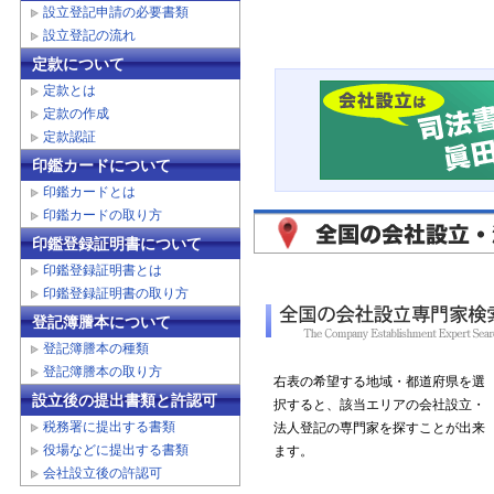
設立登記申請の必要書類
設立登記の流れ
定款について
定款とは
定款の作成
定款認証
印鑑カードについて
印鑑カードとは
印鑑カードの取り方
印鑑登録証明書について
印鑑登録証明書とは
印鑑登録証明書の取り方
登記簿謄本について
登記簿謄本の種類
登記簿謄本の取り方
右表の希望する地域・都道府県を選
設立後の提出書類と許認可
択すると、該当エリアの会社設立・
税務署に提出する書類
法人登記の専門家を探すことが出来
役場などに提出する書類
ます。
会社設立後の許認可