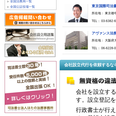
全国法務局一覧
東京国際司法
全国公証役場一覧
所在地： 東京都
TEL： 03-6382-
アヴァンス法
所在地： 大阪府大
TEL： 06-6228-
会社設立代行を依頼するな
会社を設立す
す。設立登記
行政書士が行