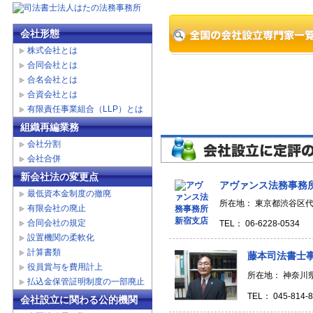
会社形態
株式会社とは
合同会社とは
合名会社とは
合資会社とは
有限責任事業組合（LLP）とは
組織再編業務
会社分割
会社合併
新会社法の変更点
アヴァンス法務事務所
最低資本金制度の撤廃
所在地： 東京都渋谷区代
有限会社の廃止
合同会社の規定
TEL： 06-6228-0534
設置機関の柔軟化
計算書類
藤本司法書士
役員賞与を費用計上
所在地： 神奈川
払込金保管証明制度の一部廃止
TEL： 045-814-
会社設立に関わる公的機関